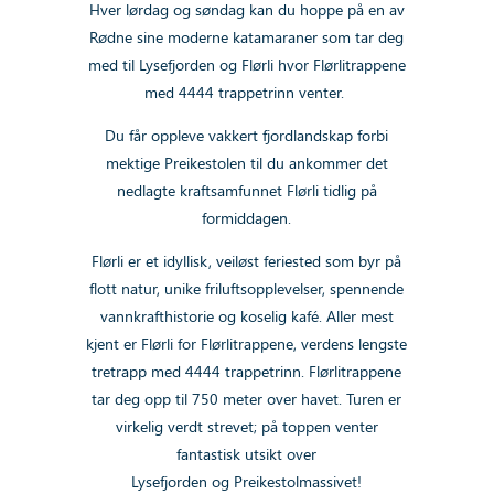
Hver lørdag og søndag kan du hoppe på en av
Rødne sine moderne katamaraner som tar deg
med til Lysefjorden og Flørli hvor Flørlitrappene
med 4444 trappetrinn venter.
Du får oppleve vakkert fjordlandskap forbi
mektige
Preikestolen
til du ankommer det
nedlagte kraftsamfunnet Flørli tidlig på
formiddagen.
Flørli er et idyllisk, veiløst feriested som byr på
flott natur, unike friluftsopplevelser, spennende
vannkrafthistorie og koselig kafé. Aller mest
kjent er Flørli for
Flørlitrappene
,
verdens lengste
tretrapp med
4444 trappetrinn
. Flørlitrappene
tar deg opp til 750 meter over havet. Turen er
virkelig verdt strevet; på toppen venter
fantastisk utsikt over
Lysefjorden og Preikestolmassivet!