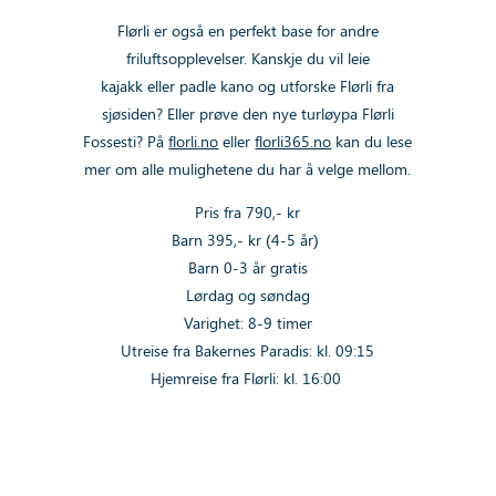
Flørli er også en perfekt base for andre
friluftsopplevelser. Kanskje du vil
leie
kajakk
eller
padle kano
og utforske Flørli fra
sjøsiden? Eller prøve den nye turløypa
Flørli
Fossesti
? På
florli.no
eller
florli365.no
kan du lese
mer om alle mulighetene du har å velge mellom.
Pris fra 790,- kr
Barn 395,- kr (4-5 år)
Barn 0-3 år gratis
Lørdag og søndag
Varighet: 8-9 timer
Utreise fra Bakernes Paradis: kl. 09:15
Hjemreise fra Flørli: kl. 16:00